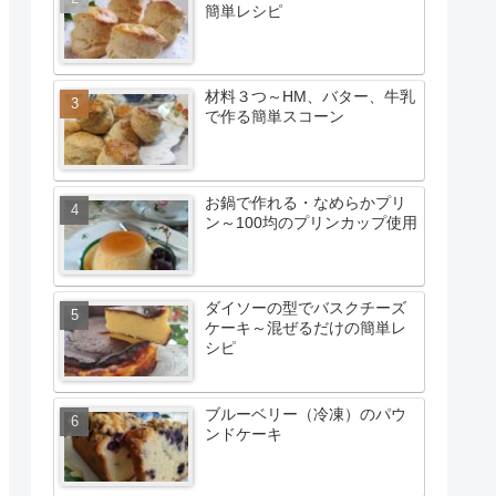
簡単レシピ
材料３つ～HM、バター、牛乳
で作る簡単スコーン
お鍋で作れる・なめらかプリ
ン～100均のプリンカップ使用
ダイソーの型でバスクチーズ
ケーキ～混ぜるだけの簡単レ
シピ
ブルーベリー（冷凍）のパウ
ンドケーキ