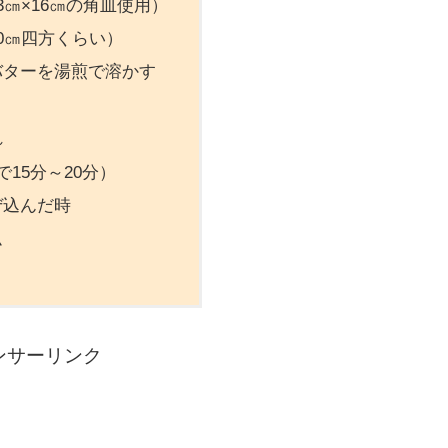
3㎝×16㎝の角皿使用）
0㎝四方くらい）
バターを湯煎で溶かす
れ
で15分～20分）
ぜ込んだ時
ム
ンサーリンク