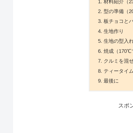
材料紹介（2
型の準備（2
板チョコと
生地作り
生地の型入
焼成（170℃
クルミを混
ティータイ
最後に
スポ