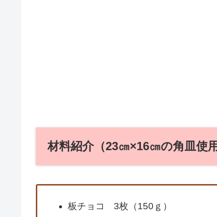
材料紹介（23㎝×16㎝の角皿使
板チョコ 3枚（150ｇ）