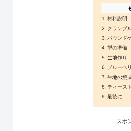
材料説明
クランブ
パウンド
型の準備
生地作り
ブルーベ
生地の焼成
ティース
最後に
スポ