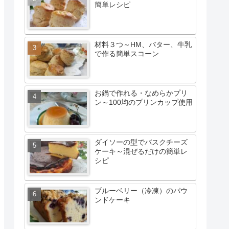
簡単レシピ
材料３つ～HM、バター、牛乳
で作る簡単スコーン
お鍋で作れる・なめらかプリ
ン～100均のプリンカップ使用
ダイソーの型でバスクチーズ
ケーキ～混ぜるだけの簡単レ
シピ
ブルーベリー（冷凍）のパウ
ンドケーキ