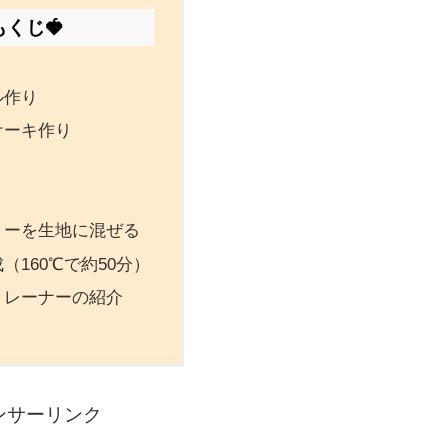
もくじ🍓
ル作り
ケーキ作り
リーを生地に混ぜる
（160℃で約50分）
トレーナーの紹介
ンサーリンク