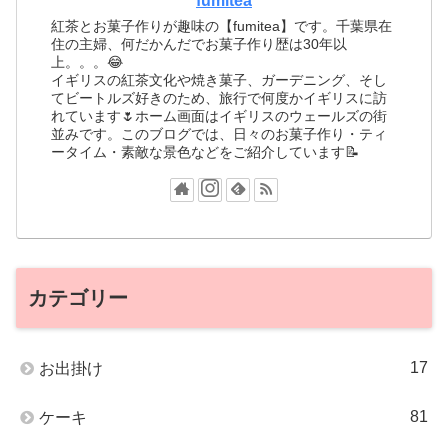
fumitea
紅茶とお菓子作りが趣味の【fumitea】です。千葉県在
住の主婦、何だかんだでお菓子作り歴は30年以
上。。。😂
イギリスの紅茶文化や焼き菓子、ガーデニング、そし
てビートルズ好きのため、旅行で何度かイギリスに訪
れています🌷ホーム画面はイギリスのウェールズの街
並みです。このブログでは、日々のお菓子作り・ティ
ータイム・素敵な景色などをご紹介しています📝
カテゴリー
17
お出掛け
81
ケーキ