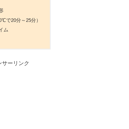
形
0℃で20分～25分）
イム
ンサーリンク