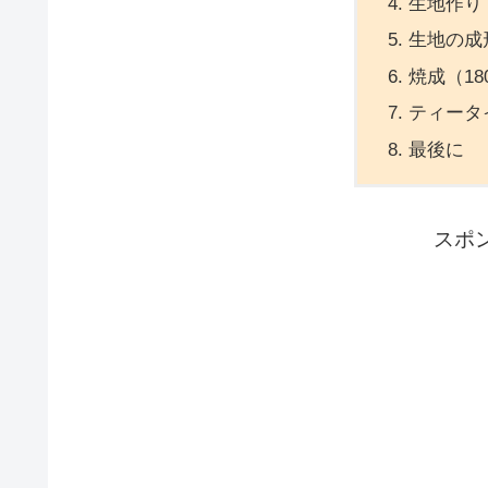
生地作り
生地の成
焼成（18
ティータ
最後に
スポ