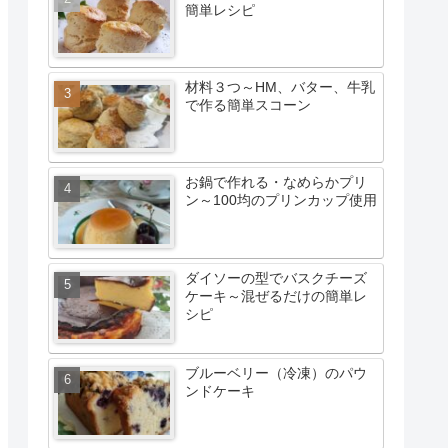
簡単レシピ
材料３つ～HM、バター、牛乳
で作る簡単スコーン
お鍋で作れる・なめらかプリ
ン～100均のプリンカップ使用
ダイソーの型でバスクチーズ
ケーキ～混ぜるだけの簡単レ
シピ
ブルーベリー（冷凍）のパウ
ンドケーキ