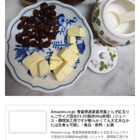
Amazon.co.jp: 青森県産家庭用葉とらず紅玉り
んごサイズ混合23-25個(約4kg前後)（ジュー
ス・調理加工用ですが軟らかくても大丈夫なか
たは生食も可能） : 食品・飲料・お酒
Amazon.co.jp: 青森県産家庭用葉とらず紅玉りんごサイ
ズ混合23-25個(約4kg前後)（ジュース・調理加工用です