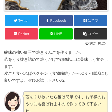
Twitter
Facebook
はてブ
Pocket
LINE
コピー
2024.10.26
酸味の強い紅玉で焼きりんごを作りました。
芯をくり抜き詰めて焼くだけで想像以上に美味しく変身し
ます。
皮ごと食べればペクチン（食物繊維）たっぷり～腸活にも
良いですよ、ぜひお試し下さいね。
芯をくり抜いたら後は簡単です、お子様のお
やつにも喜ばれますので作ってみて下さい
ね。