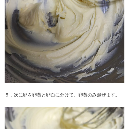
５．次に卵を卵黄と卵白に分けて、卵黄のみ混ぜます。