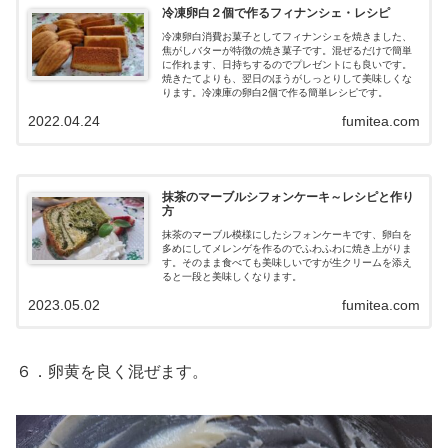
冷凍卵白２個で作るフィナンシェ・レシピ
冷凍卵白消費お菓子としてフィナンシェを焼きました、
焦がしバターが特徴の焼き菓子です。混ぜるだけで簡単
に作れます、日持ちするのでプレゼントにも良いです。
焼きたてよりも、翌日のほうがしっとりして美味しくな
ります。冷凍庫の卵白2個で作る簡単レシピです。
2022.04.24
fumitea.com
抹茶のマーブルシフォンケーキ～レシピと作り
方
抹茶のマーブル模様にしたシフォンケーキです、卵白を
多めにしてメレンゲを作るのでふわふわに焼き上がりま
す。そのまま食べても美味しいですが生クリームを添え
ると一段と美味しくなります。
2023.05.02
fumitea.com
６．卵黄を良く混ぜます。