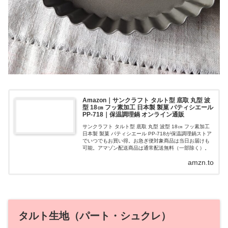
Amazon｜サンクラフト タルト型 底取 丸型 波
型 18㎝ フッ素加工 日本製 製菓 パティシエール
PP-718｜保温調理鍋 オンライン通販
サンクラフト タルト型 底取 丸型 波型 18㎝ フッ素加工
日本製 製菓 パティシエール PP-718が保温調理鍋ストア
でいつでもお買い得。お急ぎ便対象商品は当日お届けも
可能。アマゾン配送商品は通常配送無料（一部除く）。
amzn.to
タルト生地（パート・シュクレ）