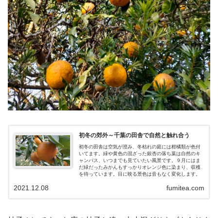
初冬の郊外～千葉の田舎で自然と触れ合う
初冬の田舎は空気が澄み、冬枯れの庭には柑橘類が色付
いてます。緑や黄色の混ざった銀杏の落ち葉は自然のキ
ャンパス、いつまでも見ていたい風景です。９月にはま
だ緑だったみかんもすっかりオレンジ色に染まり、収穫
を待っています。目に映る景色は音もなく変化します。
2021.12.08
fumitea.com