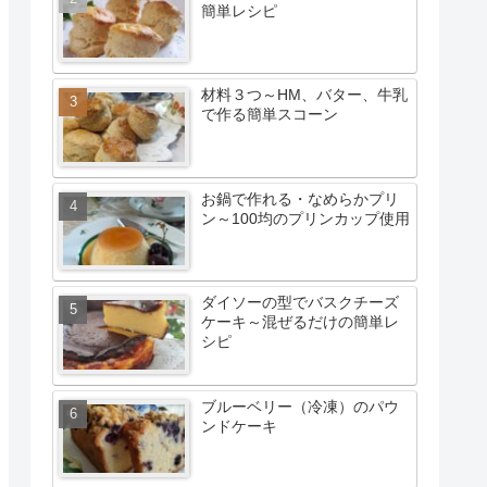
簡単レシピ
材料３つ～HM、バター、牛乳
で作る簡単スコーン
お鍋で作れる・なめらかプリ
ン～100均のプリンカップ使用
ダイソーの型でバスクチーズ
ケーキ～混ぜるだけの簡単レ
シピ
ブルーベリー（冷凍）のパウ
ンドケーキ