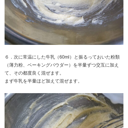
６．次に常温にした牛乳（60ml）と振るっておいた粉類
（薄力粉、ベーキングパウダー）を半量ずつ交互に加え
て、その都度良く混ぜます。
まず牛乳を半量ほど加えて混ぜます。